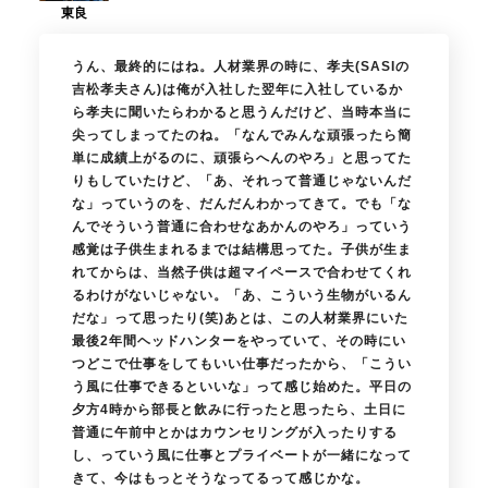
うん、最終的にはね。人材業界の時に、孝夫(SASIの
吉松孝夫さん)は俺が入社した翌年に入社しているか
ら孝夫に聞いたらわかると思うんだけど、当時本当に
尖ってしまってたのね。「なんでみんな頑張ったら簡
単に成績上がるのに、頑張らへんのやろ」と思ってた
りもしていたけど、「あ、それって普通じゃないんだ
な」っていうのを、だんだんわかってきて。でも「な
んでそういう普通に合わせなあかんのやろ」っていう
感覚は子供生まれるまでは結構思ってた。子供が生ま
れてからは、当然子供は超マイペースで合わせてくれ
るわけがないじゃない。「あ、こういう生物がいるん
だな」って思ったり(笑)あとは、この人材業界にいた
最後2年間ヘッドハンターをやっていて、その時にい
つどこで仕事をしてもいい仕事だったから、「こうい
う風に仕事できるといいな」って感じ始めた。平日の
夕方4時から部長と飲みに行ったと思ったら、土日に
普通に午前中とかはカウンセリングが入ったりする
し、っていう風に仕事とプライベートが一緒になって
きて、今はもっとそうなってるって感じかな。