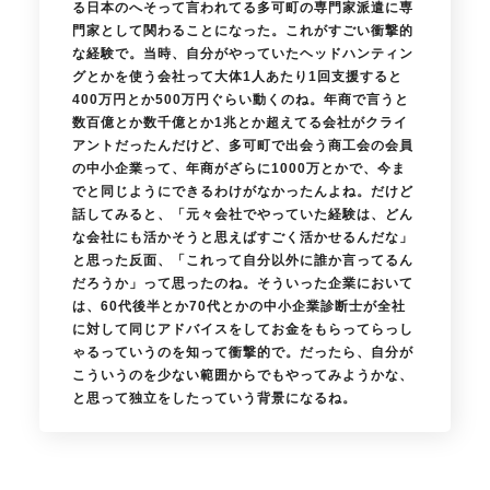
る日本のへそって言われてる多可町の専門家派遣に専
門家として関わることになった。これがすごい衝撃的
な経験で。当時、自分がやっていたヘッドハンティン
グとかを使う会社って大体1人あたり1回支援すると
400万円とか500万円ぐらい動くのね。年商で言うと
数百億とか数千億とか1兆とか超えてる会社がクライ
アントだったんだけど、多可町で出会う商工会の会員
の中小企業って、年商がざらに1000万とかで、今ま
でと同じようにできるわけがなかったんよね。だけど
話してみると、「元々会社でやっていた経験は、どん
な会社にも活かそうと思えばすごく活かせるんだな」
と思った反面、「これって自分以外に誰か言ってるん
だろうか」って思ったのね。そういった企業において
は、60代後半とか70代とかの中小企業診断士が全社
に対して同じアドバイスをしてお金をもらってらっし
ゃるっていうのを知って衝撃的で。だったら、自分が
こういうのを少ない範囲からでもやってみようかな、
と思って独立をしたっていう背景になるね。