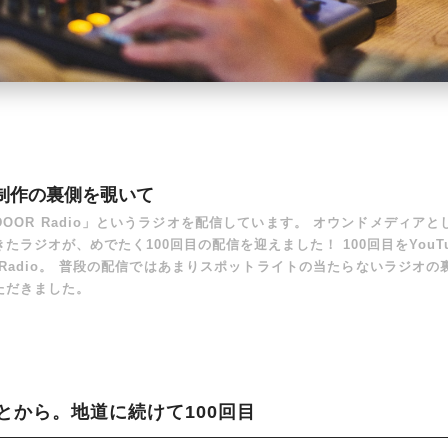
制作の裏側を覗いて
DOOR Radio」というラジオを配信しています。 オウンドメディア
たラジオが、めでたく100回目の配信を迎えました！ 100回目をYou
 Radio。 普段の配信ではあまりスポットライトの当たらないラジオ
ただきました。
とから。地道に続けて100回目